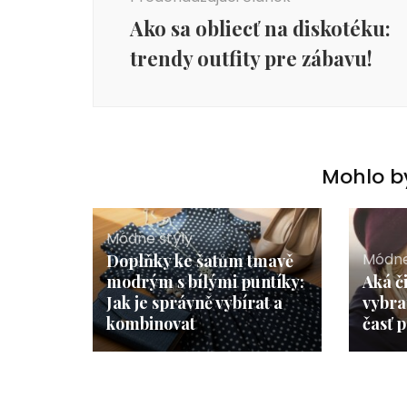
článku
Ako sa obliecť na diskotéku:
trendy outfity pre zábavu!
Mohlo by
Módne štýly
Módne
Doplňky ke šatům tmavě
modrým s bílými puntíky:
Aká č
Jak je správně vybírat a
vybra
kombinovat
časť p