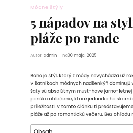
Módne štýly
5 nápadov na sty
pláže po rande
Autor:
admin
na
30 mája, 2025
Boho je štýl, ktorý z módy nevychádza už rok
V šatníkoch módnych nadšenkýň dominujú vzd
šaty sú absolútnym must-have jarno-letnej
ponúka oblečenie, ktoré jednoducho skombi
príležitosti. V tomto článku ti predstavuje
pláže až po romantickú večeru. Bez ohľadu n
Obsah