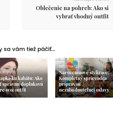
Oblečenie na pohreb: Ako si
vybrať vhodný outfit
 sa vám tiež páčiť...
Módne štýly
 štýly
Narozeninové stylizace:
iapka ku kabátu: Ako
Kompletný sprievodca
ť správnu doplnkovú
prípravou
re svoj outfit
nezabudnuteľnej oslavy