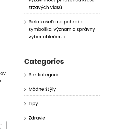
zrzavých vlasů
Biela košeľa na pohrebe:
symbolika, význam a správny
výber oblečenia
Categories
ov.
Bez kategórie
o
a
Módne štýly
Tipy
Zdravie