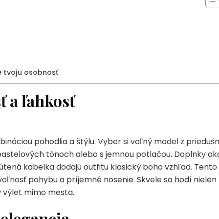
 tvoju osobnosť
ť a ľahkosť
bináciou pohodlia a štýlu. Vyber si voľný model z priedušn
 pastelových tónoch alebo s jemnou potlačou. Doplnky ak
útená kabelka dodajú outfitu klasický boho vzhľad. Tento
e voľnosť pohybu a príjemné nosenie. Skvele sa hodí nielen
vý výlet mimo mesta.
 elegancia