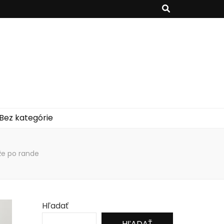
Bez kategórie
že po rande
Hľadať
HĽADAŤ