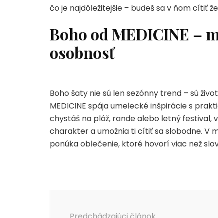
čo je najdôležitejšie – budeš sa v ňom cítiť
Boho od MEDICINE – mó
osobnosť
Boho šaty nie sú len sezónny trend – sú život
MEDICINE spája umelecké inšpirácie s prak
chystáš na pláž, rande alebo letný festival, 
charakter a umožnia ti cítiť sa slobodne. V 
ponúka oblečenie, ktoré hovorí viac než slov
Navigácia
v
Predchádzajúci článok