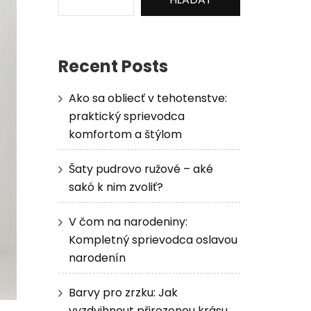
Recent Posts
Ako sa obliecť v tehotenstve:
praktický sprievodca
komfortom a štýlom
Šaty pudrovo ružové – aké
sakó k nim zvoliť?
V čom na narodeniny:
Kompletný sprievodca oslavou
narodenín
Barvy pro zrzku: Jak
vyzdvihnout přirozenou krásu