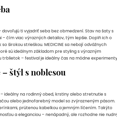
eba
 dovoľujú ti vyjadriť seba bez obmedzení. Stav na šaty s
 – čím viac výrazných detailov, tým lepšie. Doplň ich o
k so širokou strieškou. MEDICINE sa nebojí odvážnych
 ktoré sú ideálnym základom pre styling s výrazným
trblietok – festival je ideálny čas na módne experimenty
 – štýl s noblesou
 ideálny na rodinný obed, krstiny alebo stretnutie s
otlačou alebo jednofarebný model so zvýrazneným pásom.
lerínkami, prútenou kabelkou a jemným líčením. Takýto
rnosťou a eleganciou – nenápadný, ale rozhodne nie nudný