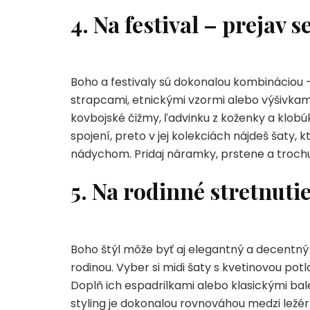
4. Na festival – prejav s
Boho a festivaly sú dokonalou kombináciou –
strapcami, etnickými vzormi alebo výšivkami
kovbojské čižmy, ľadvinku z koženky a klobú
spojení, preto v jej kolekciách nájdeš šaty,
nádychom. Pridaj náramky, prstene a trochu 
5. Na rodinné stretnutie
Boho štýl môže byť aj elegantný a decentný –
rodinou. Vyber si midi šaty s kvetinovou p
Doplň ich espadrilkami alebo klasickými ba
styling je dokonalou rovnováhou medzi ležé