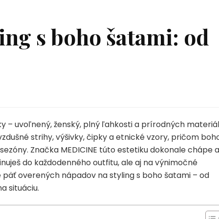
ling s boho šatami: od
y – uvoľnený, ženský, plný ľahkosti a prírodných materiál
ušné strihy, výšivky, čipky a etnické vzory, pričom boh
 sezóny. Značka MEDICINE túto estetiku dokonale chápe 
nuješ do každodenného outfitu, ale aj na výnimočné
me päť overených nápadov na styling s boho šatami – od
a situáciu.