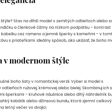
týle? Stav na dlhší model v zemitých odtieňoch alebo s
undičku a členkové čižmy na nízkom podpätku – kontrast
lú kabelku cez rameno a jemné šperky s kameňmi – v tom
kávu s priateľkami. Ideálny spôsob, ako ukázať, že boho 
a v modernom štýle
šné boho šaty v romantickej verzii. Vyber si model s
 odtieňoch ružovej, krémovej alebo bielej. Skombinuj ich s
mi šperkami – kruhové náušnice alebo dlhý náhrdelník b
ľahký kabátik alebo džínsovú bundu, ktorá zjemní celkový
a letný večer vo dvojici.