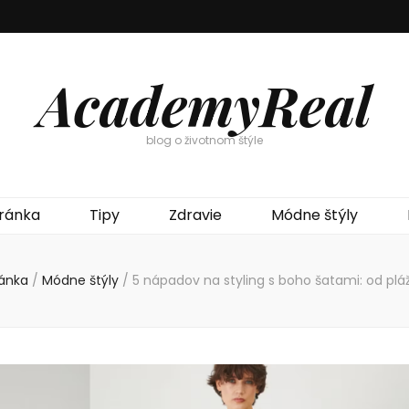
AcademyReal
blog o životnom štýle
ránka
Tipy
Zdravie
Módne štýly
ánka
/
Módne štýly
/
5 nápadov na styling s boho šatami: od plá