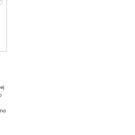
ej
o
 na