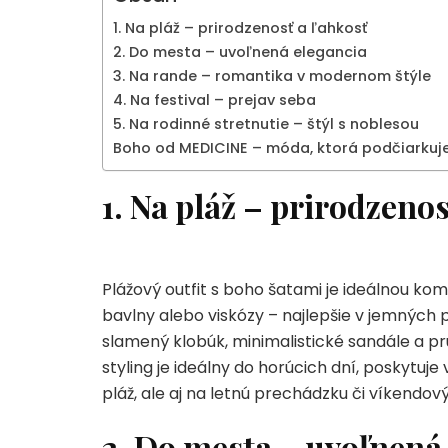
1. Na pláž – prirodzenosť a ľahkosť
2. Do mesta – uvoľnená elegancia
3. Na rande – romantika v modernom štýle
4. Na festival – prejav seba
5. Na rodinné stretnutie – štýl s noblesou
Boho od MEDICINE – móda, ktorá podčiarkuje
1. Na pláž – prirodzenos
Plážový outfit s boho šatami je ideálnou kom
bavlny alebo viskózy – najlepšie v jemných
slamený klobúk, minimalistické sandále a pr
styling je ideálny do horúcich dní, poskytuj
pláž, ale aj na letnú prechádzku či víkendo
2. Do mesta – uvoľnená