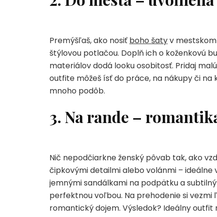
Premýšľaš, ako nosiť
boho šaty
v mestskom š
štýlovou potlačou. Doplň ich o koženkovú b
materiálov dodá looku osobitosť. Pridaj ma
outfite môžeš ísť do práce, na nákupy či na 
mnoho podôb.
3. Na rande – romantik
Nič nepodčiarkne ženský pôvab tak, ako vzdu
čipkovými detailmi alebo volánmi – ideálne v
jemnými sandálkami na podpätku a subtilný
perfektnou voľbou. Na prehodenie si vezmi 
romantický dojem. Výsledok? Ideálny outfit n