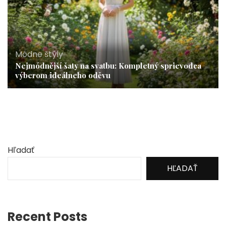
Módne štýly
Nejmódnější šaty na svatbu: Kompletný sprievodca
výberom ideálneho oděvu
Hľadať
HĽADAŤ
Recent Posts