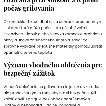
počas grilovania
Okrem iskier treba dbať aj na ochranu pred priamym
slnkom, ktoré môže počas leta pôsobiť veľmi
intenzívne. Klobúk alebo šiltovka zamedzia prehriatiu
hlavy a únave zo slnečného žiarenia, zatiaľ čo
správne vybrané priedušné materiály pomôžu udržať
optimálnu telesnú teplotu.
Význam vhodného oblečenia pre
bezpečný zážitok
Vhodné oblečenie na grilovanie nie je len o vzhľade,
ale predovšetkým o tom, aby ste si bezpečne užili
každú chvíľu pri grile bez obáv z nepríjemných
úrazov či nepohodlia. Odolné, pohodlné a