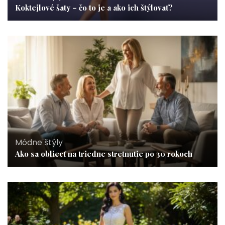
Koktejlové šaty – čo to je a ako ich štýlovať?
Módne štýly
Ako sa obliecť na triedne stretnutie po 30 rokoch