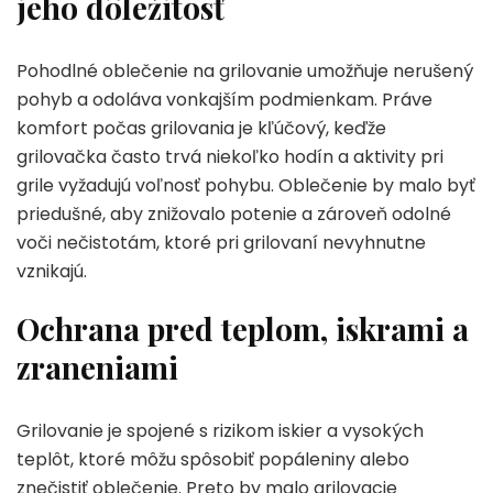
jeho dôležitosť
Pohodlné oblečenie na grilovanie umožňuje nerušený
pohyb a odoláva vonkajším podmienkam. Práve
komfort počas grilovania je kľúčový, keďže
grilovačka často trvá niekoľko hodín a aktivity pri
grile vyžadujú voľnosť pohybu. Oblečenie by malo byť
priedušné, aby znižovalo potenie a zároveň odolné
voči nečistotám, ktoré pri grilovaní nevyhnutne
vznikajú.
Ochrana pred teplom, iskrami a
zraneniami
Grilovanie je spojené s rizikom iskier a vysokých
teplôt, ktoré môžu spôsobiť popáleniny alebo
znečistiť oblečenie. Preto by malo grilovacie