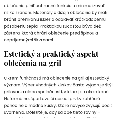
oblečenie plniť ochrannú funkciu a minimalizovať
riziko zranení. Materiály a dizajn oblečenia by mali
brániť prenikaniu iskier a odolávať krátkodobému
pôsobeniu tepla. Praktickou súčasťou býva tiež
zástera, ktorá chráni oblečenie pred špinou a
nepríjemnými škvrnami.
Estetický a praktický aspekt
oblečenia na gril
Okrem funkčnosti má oblečenie na gril aj estetický
význam. Výber vhodných kúskov často vyjadruje štýl
grilovania alebo spoločnosti, v ktorej sa akcia koná.
Neformálne, športové či casual prvky zahŕňajú
pohodlné a módne kúsky, ktoré navyše zvyšujú pocit
uvoľnenia. Dôležité je, aby sa obe tieto roviny –