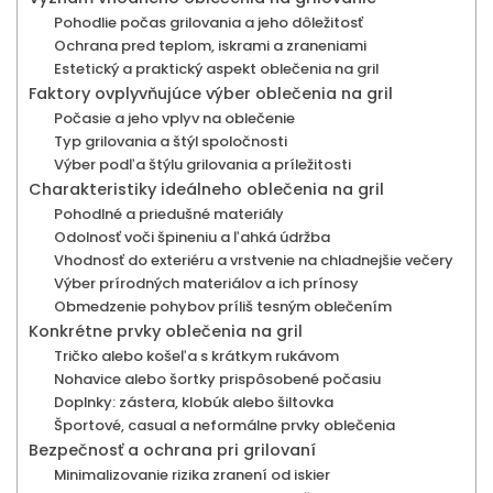
Pohodlie počas grilovania a jeho dôležitosť
Ochrana pred teplom, iskrami a zraneniami
Estetický a praktický aspekt oblečenia na gril
Faktory ovplyvňujúce výber oblečenia na gril
Počasie a jeho vplyv na oblečenie
Typ grilovania a štýl spoločnosti
Výber podľa štýlu grilovania a príležitosti
Charakteristiky ideálneho oblečenia na gril
Pohodlné a priedušné materiály
Odolnosť voči špineniu a ľahká údržba
Vhodnosť do exteriéru a vrstvenie na chladnejšie večery
Výber prírodných materiálov a ich prínosy
Obmedzenie pohybov príliš tesným oblečením
Konkrétne prvky oblečenia na gril
Tričko alebo košeľa s krátkym rukávom
Nohavice alebo šortky prispôsobené počasiu
Doplnky: zástera, klobúk alebo šiltovka
Športové, casual a neformálne prvky oblečenia
Bezpečnosť a ochrana pri grilovaní
Minimalizovanie rizika zranení od iskier