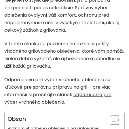
nie je len o štýle, ale predovšetkým o pohodlí a
bezpečnosti počas celej akcie. Správny výber
oblečenia ovplyvní váš komfort, ochranu pred
nepríjemnými iskrami či vysokými teplotami, ako aj
celkový zážitok z grilovania.
V tomto článku sa pozrieme na rôzne aspekty
vhodného grilovacieho oblečenia, ktoré vám pomôžu
nielen dobre vyzerať, ale aj bezpečne a pohodlne si
užiť každú grilovačku.
Odporúčania pre výber vrchného oblečenia sú
kľúčové pre správnu prípravu na gril – pre viac
informácií si prečítajte článok
odporúčania pre
výber vrchného oblečenia
.
Obsah
Význam vhodného oblečenia na grilovanie