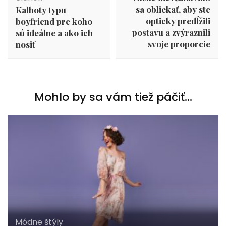
článku
sa obliekať, aby ste
Kalhoty typu
opticky predĺžili
boyfriend pre koho
postavu a zvýraznili
sú ideálne a ako ich
svoje proporcie
nosiť
Mohlo by sa vám tiež páčiť...
Módne štýly