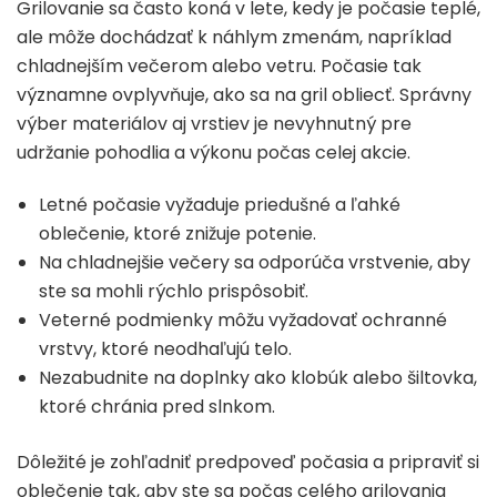
Grilovanie sa často koná v lete, kedy je počasie teplé,
ale môže dochádzať k náhlym zmenám, napríklad
chladnejším večerom alebo vetru. Počasie tak
významne ovplyvňuje, ako sa na gril obliecť. Správny
výber materiálov aj vrstiev je nevyhnutný pre
udržanie pohodlia a výkonu počas celej akcie.
Letné počasie vyžaduje priedušné a ľahké
oblečenie, ktoré znižuje potenie.
Na chladnejšie večery sa odporúča vrstvenie, aby
ste sa mohli rýchlo prispôsobiť.
Veterné podmienky môžu vyžadovať ochranné
vrstvy, ktoré neodhaľujú telo.
Nezabudnite na doplnky ako klobúk alebo šiltovka,
ktoré chránia pred slnkom.
Dôležité je zohľadniť predpoveď počasia a pripraviť si
oblečenie tak, aby ste sa počas celého grilovania