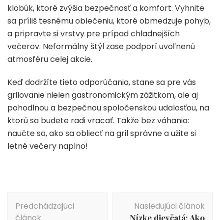
klobúk, ktoré zvýšia bezpečnosť a komfort. Vyhnite
sa príliš tesnému oblečeniu, ktoré obmedzuje pohyb,
a pripravte si vrstvy pre prípad chladnejších
večerov. Neformálny štýl zase podporí uvoľnenú
atmosféru celej akcie.
Keď dodržíte tieto odporúčania, stane sa pre vás
grilovanie nielen gastronomickým zážitkom, ale aj
pohodlnou a bezpečnou spoločenskou udalosťou, na
ktorú sa budete radi vracať. Takže bez váhania:
naučte sa, ako sa obliecť na gril správne a užite si
letné večery naplno!
Navigácia
Predchádzajúci
Nasledujúci článok
v
článok
Nízke dievčatá: Ako