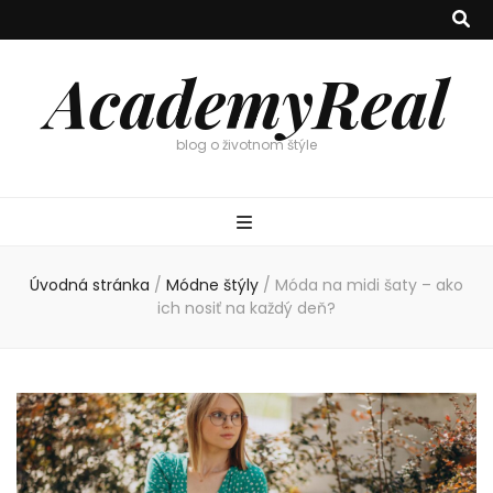
AcademyReal
blog o životnom štýle
Úvodná stránka
/
Módne štýly
/
Móda na midi šaty – ako
ich nosiť na každý deň?