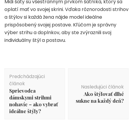
Midi šaty sú všestranným prvkom šatníka, ktorý sa
oplatí mať vo svojej skrini. Vďaka rôznorodosti strihov
a štýlov si každá žena nájde model ideálne
prispôsobený svojej postave. Kľúčom je správny
výber strihu a doplnkov, aby ste zvýraznili svoj
individuálny štýl a postavu.
Navigácia
Predchádzajúci
v
článok
článku
Nasledujúci článok
Sprievodca
Ako štýlovať dlhé
dámskymi strihmi
sukne na každý deň?
nohavíc – ako vybrať
ideálne štýly?