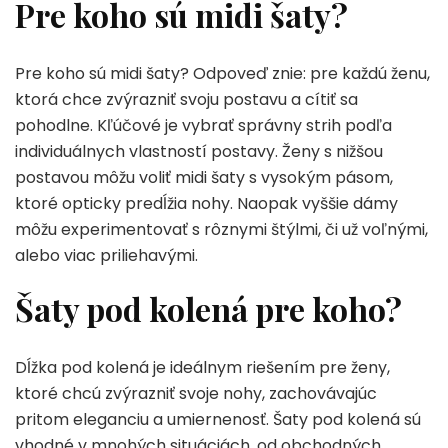
Pre koho sú midi šaty?
Pre koho sú midi šaty? Odpoveď znie: pre každú ženu,
ktorá chce zvýrazniť svoju postavu a cítiť sa
pohodlne. Kľúčové je vybrať správny strih podľa
individuálnych vlastností postavy. Ženy s nižšou
postavou môžu voliť midi šaty s vysokým pásom,
ktoré opticky predĺžia nohy. Naopak vyššie dámy
môžu experimentovať s rôznymi štýlmi, či už voľnými,
alebo viac priliehavými.
Šaty pod kolená pre koho?
Dĺžka pod kolená je ideálnym riešením pre ženy,
ktoré chcú zvýrazniť svoje nohy, zachovávajúc
pritom eleganciu a umiernenosť. Šaty pod kolená sú
vhodné v mnohých situáciách, od obchodných