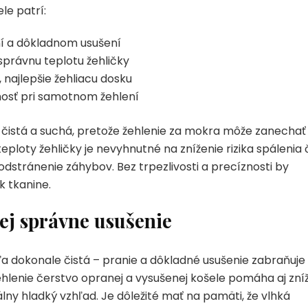
le patrí:
aní a dôkladnom usušení
správnu teplotu žehličky
, najlepšie žehliacu dosku
nosť pri samotnom žehlení
 čistá a suchá, pretože žehlenie za mokra môže zanechať
ploty žehličky je nevyhnutné na zníženie rizika spálenia 
odstránenie záhybov. Bez trpezlivosti a precíznosti by
k tkanine.
jej správne usušenie
 dokonale čistá – pranie a dôkladné usušenie zabraňuje
ehlenie čerstvo opranej a vysušenej košele pomáha aj zníž
álny hladký vzhľad. Je dôležité mať na pamäti, že vlhká