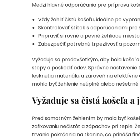
Medzi hlavné odporúčania pre prípravu koše
Vždy žehliť čistú košeľu, ideálne po vypr
Skontrolovať štítok s odporúčaniami pre 
Pripraviť si rovné a pevné žehliace miesto
Zabezpečiť potrebnú trpezlivosť a pozor
Vyžaduje sa predovšetkým, aby bola košeľa
stopy a poškodiť odev. Správne nastavenie te
lesknutia materiálu, a zároveň na efektívne 
mohlo byť žehlenie neúplné alebo nešetrné 
Vyžaduje sa čistá košeľa a 
Pred samotným žehlením by mala byť košeľa
zafixovaniu nečistôt a zápachov pri teple. Ž
trvanie pokrčenia na tkanine, čo prináša fin