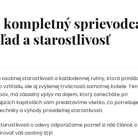
– kompletný sprievodc
ad a starostlivosť
osobnej starostlivosti a každodennej rutiny, ktorá prináš
vzhľadu, ale aj zvýšenej trvácnosti samotnej košele. Ten
bov, má zásadný vplyv na dojem, ktorý zanecháte pri
ujúcich kapitolách vám predstavíme všetko, čo potrebuj
echniky a výhody pravidelnej starostlivosti.
starostlivosti o odevy odporúčame pozrieť si náš článok o
irovať váš osobný štýl.