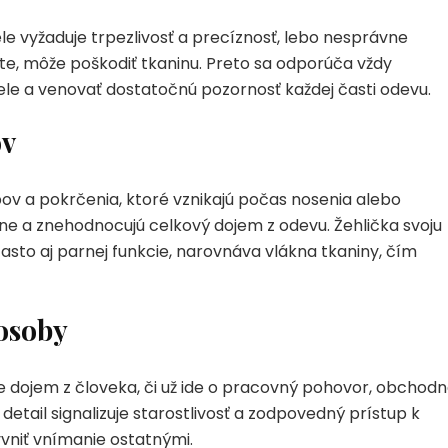
le vyžaduje trpezlivosť a precíznosť, lebo nesprávne
ote, môže poškodiť tkaninu. Preto sa odporúča vždy
le a venovať dostatočnú pozornosť každej časti odevu.
ov
ov a pokrčenia, ktoré vznikajú počas nosenia alebo
e a znehodnocujú celkový dojem z odevu. Žehlička svoju
asto aj parnej funkcie, narovnáva vlákna tkaniny, čím
 osoby
 dojem z človeka, či už ide o pracovný pohovor, obchod
detail signalizuje starostlivosť a zodpovedný prístup k
vniť vnímanie ostatnými.