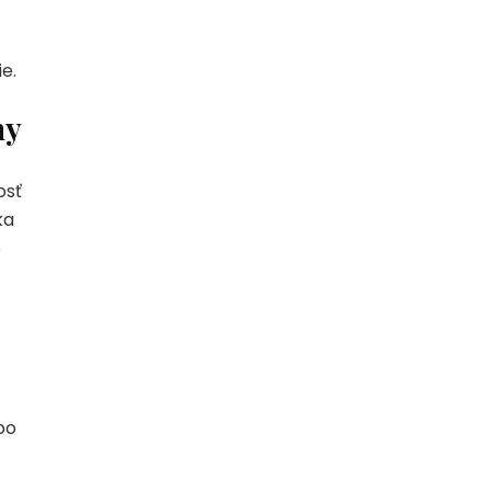
e.
ny
osť
ka
o
bo