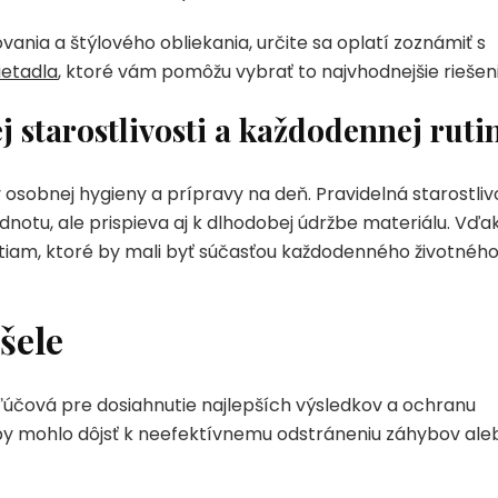
ania a štýlového obliekania, určite sa oplatí zoznámiť s
ietadla
, ktoré vám pomôžu vybrať to najvhodnejšie riešeni
j starostlivosti a každodennej ruti
 osobnej hygieny a prípravy na deň. Pravidelná starostliv
dnotu, ale prispieva aj k dlhodobej údržbe materiálu. Vďa
tiam, ktoré by mali byť súčasťou každodenného životnéh
šele
ľúčová pre dosiahnutie najlepších výsledkov a ochranu
 by mohlo dôjsť k neefektívnemu odstráneniu záhybov ale