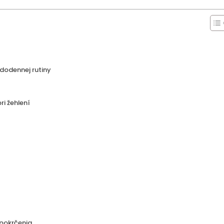
ždodennej rutiny
ri žehlení
 pokrčenia