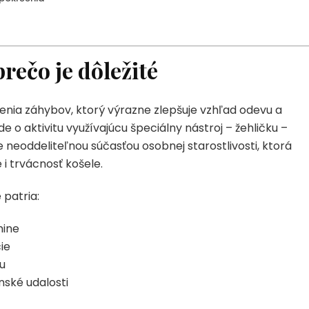
prečo je dôležité
enia záhybov, ktorý výrazne zlepšuje vzhľad odevu a
e o aktivitu využívajúcu špeciálny nástroj – žehličku –
 neoddeliteľnou súčasťou osobnej starostlivosti, ktorá
 i trvácnosť košele.
 patria:
nine
ie
lu
ské udalosti