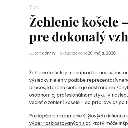
Tipy
Žehlenie košele 
pre dokonalý vzhľ
Autor:
admin
aktualizované
20 mája, 2026
Žehlenie košele je nenahraditeľnou súčasťou 
výsledky nielen v podobe reprezentatívneho 
proces, ktorého cieľom je odstránenie záhy
osobnom aj profesionálnom styku. V nasled
vedieť o žehlení košele – od prípravy až po t
Pre lepšie porozumenie štýlových riešení a 
výber rozkloszovaných šiat
, ktorý môže inšp