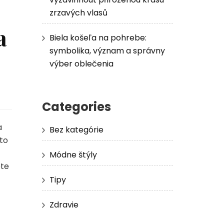
zrzavých vlasů
a
Biela košeľa na pohrebe:
symbolika, význam a správny
výber oblečenia
Categories
a
Bez kategórie
to
Módne štýly
ete
Tipy
Zdravie