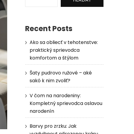
Recent Posts
Ako sa obliecť v tehotenstve:
praktický sprievodca
komfortom a štýlom
Šaty pudrovo ružové – aké
sakó k nim zvoliť?
V čom na narodeniny:
Kompletný sprievodca oslavou
narodenín
Barvy pro zrzku: Jak
vyzdvihnout přirozenou krásu