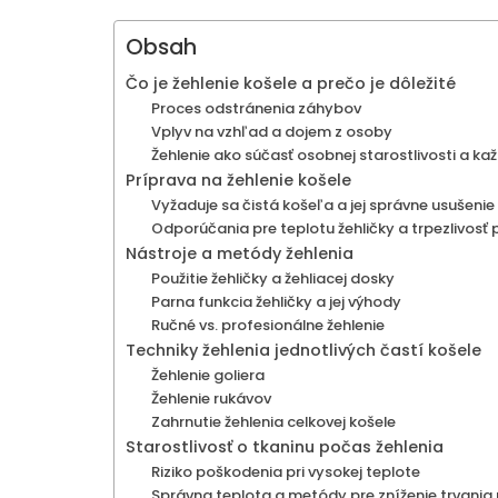
Obsah
Čo je žehlenie košele a prečo je dôležité
Proces odstránenia záhybov
Vplyv na vzhľad a dojem z osoby
Žehlenie ako súčasť osobnej starostlivosti a ka
Príprava na žehlenie košele
Vyžaduje sa čistá košeľa a jej správne usušenie
Odporúčania pre teplotu žehličky a trpezlivosť p
Nástroje a metódy žehlenia
Použitie žehličky a žehliacej dosky
Parna funkcia žehličky a jej výhody
Ručné vs. profesionálne žehlenie
Techniky žehlenia jednotlivých častí košele
Žehlenie goliera
Žehlenie rukávov
Zahrnutie žehlenia celkovej košele
Starostlivosť o tkaninu počas žehlenia
Riziko poškodenia pri vysokej teplote
Správna teplota a metódy pre zníženie trvania