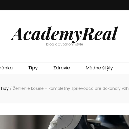
AcademyReal
blog o životnom štýle
ránka
Tipy
Zdravie
Módne štýly
Tipy
/
Žehlenie košele – kompletný sprievodca pre dokonalý vzhľ