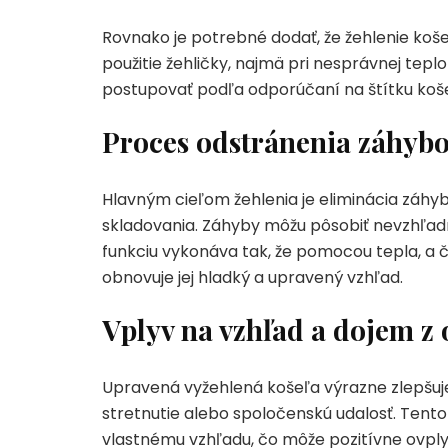
Rovnako je potrebné dodať, že žehlenie koše
použitie žehličky, najmä pri nesprávnej tepl
postupovať podľa odporúčaní na štítku koše
Proces odstránenia záhyb
Hlavným cieľom žehlenia je eliminácia záhyb
skladovania. Záhyby môžu pôsobiť nevzhľadn
funkciu vykonáva tak, že pomocou tepla, a č
obnovuje jej hladký a upravený vzhľad.
Vplyv na vzhľad a dojem z
Upravená vyžehlená košeľa výrazne zlepšuje
stretnutie alebo spoločenskú udalosť. Tento 
vlastnému vzhľadu, čo môže pozitívne ovply