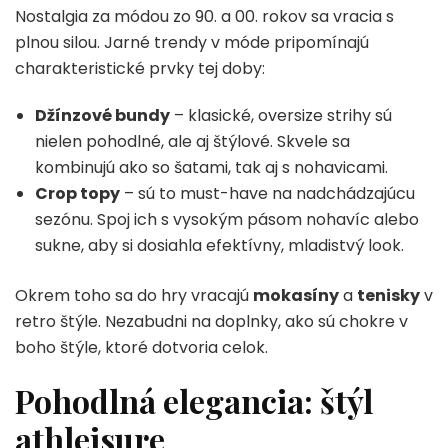
Nostalgia za módou zo 90. a 00. rokov sa vracia s
plnou silou. Jarné trendy v móde pripomínajú
charakteristické prvky tej doby:
Džínzové bundy
– klasické, oversize strihy sú
nielen pohodlné, ale aj štýlové. Skvele sa
kombinujú ako so šatami, tak aj s nohavicami.
Crop topy
– sú to must-have na nadchádzajúcu
sezónu. Spoj ich s vysokým pásom nohavíc alebo
sukne, aby si dosiahla efektívny, mladistvý look.
Okrem toho sa do hry vracajú
mokasíny
a
tenisky
v
retro štýle. Nezabudni na doplnky, ako sú chokre v
boho štýle, ktoré dotvoria celok.
Pohodlná elegancia: štýl
athleisure