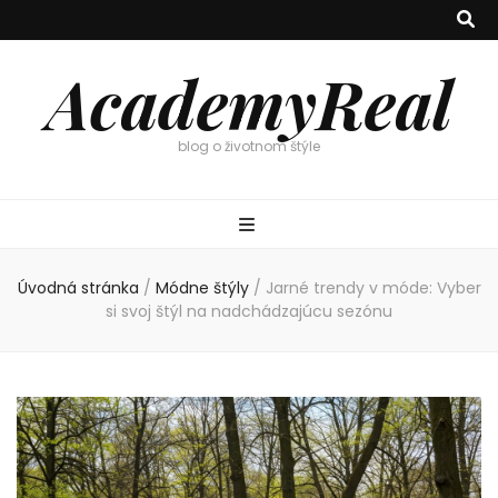
AcademyReal
blog o životnom štýle
Úvodná stránka
/
Módne štýly
/
Jarné trendy v móde: Vyber
si svoj štýl na nadchádzajúcu sezónu