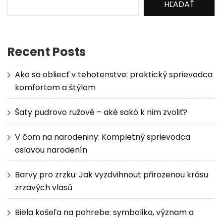
HĽADAŤ
Recent Posts
Ako sa obliecť v tehotenstve: praktický sprievodca
komfortom a štýlom
Šaty pudrovo ružové – aké sakó k nim zvoliť?
V čom na narodeniny: Kompletný sprievodca
oslavou narodenín
Barvy pro zrzku: Jak vyzdvihnout přirozenou krásu
zrzavých vlasů
Biela košeľa na pohrebe: symbolika, význam a