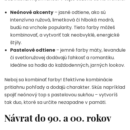
Neónové akcenty
– jasné odtiene, ako sú
intenzívna ružová, limetková či hlboká modrá,
budú na vrchole popularity. Tieto farby môžeš
kombinovať, a vytvoriť tak neobvyklé, energické
štýly.
Pastelové odtiene
– jemné farby mäty, levandule
či svetloružovej dodávajú ľahkosť a romantiku.
Ideálne sa hodia do každodenných, jarných lookov.
Neboj sa kombinať farby! Efektívne kombinácie
pritiahnu pohľady a dodajú charakter. Skús napríklad
spojiť neónový top s pastelovou sukňou – vytvoríš
tak duo, ktoré sa určite nezapadne v pamäti.
Návrat do 90. a 00. rokov