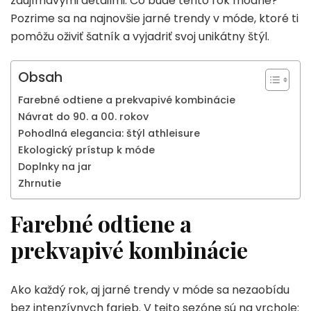
zaujímavými detailmi. Čo bude tento rok módne?
Pozrime sa na najnovšie jarné trendy v móde, ktoré ti
pomôžu oživiť šatník a vyjadriť svoj unikátny štýl.
Obsah
Farebné odtiene a prekvapivé kombinácie
Návrat do 90. a 00. rokov
Pohodlná elegancia: štýl athleisure
Ekologický prístup k móde
Doplnky na jar
Zhrnutie
Farebné odtiene a
prekvapivé kombinácie
Ako každý rok, aj jarné trendy v móde sa nezaobídu
bez intenzívnych farieb. V tejto sezóne sú na vrchole: