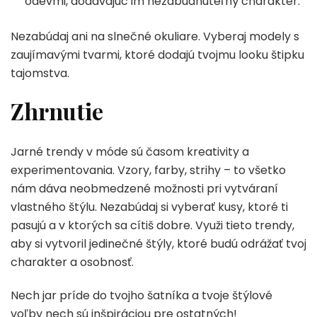
odevmi, dodávajúc im nezabudnuteľný charakter.
Nezabúdaj ani na slnečné okuliare. Vyberaj modely s
zaujímavými tvarmi, ktoré dodajú tvojmu looku štipku
tajomstva.
Zhrnutie
Jarné trendy v móde sú časom kreativity a
experimentovania. Vzory, farby, strihy – to všetko
nám dáva neobmedzené možnosti pri vytváraní
vlastného štýlu. Nezabúdaj si vyberať kusy, ktoré ti
pasujú a v ktorých sa cítiš dobre. Využi tieto trendy,
aby si vytvoril jedinečné štýly, ktoré budú odrážať tvoj
charakter a osobnosť.
Nech jar príde do tvojho šatníka a tvoje štýlové
voľby nech sú inšpiráciou pre ostatných!