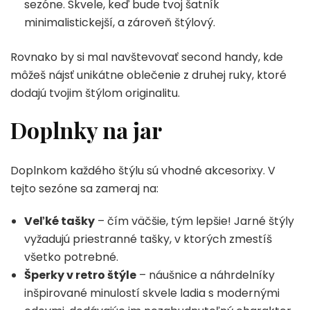
sezóne. Skvele, keď bude tvoj šatník
minimalistickejší, a zároveň štýlový.
Rovnako by si mal navštevovať second handy, kde
môžeš nájsť unikátne oblečenie z druhej ruky, ktoré
dodajú tvojim štýlom originalitu.
Doplnky na jar
Doplnkom každého štýlu sú vhodné akcesorixy. V
tejto sezóne sa zameraj na:
Veľké tašky
– čím väčšie, tým lepšie! Jarné štýly
vyžadujú priestranné tašky, v ktorých zmestíš
všetko potrebné.
Šperky v retro štýle
– náušnice a náhrdelníky
inšpirované minulostí skvele ladia s modernými