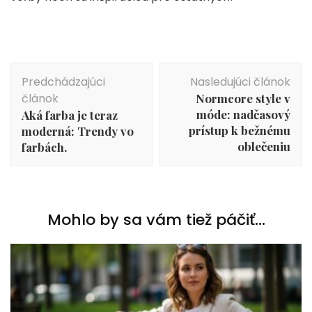
Navigácia
Predchádzajúci
Nasledujúci článok
v
článok
Normcore style v
článku
móde: nadčasový
Aká farba je teraz
prístup k bežnému
moderná: Trendy vo
oblečeniu
farbách.
Mohlo by sa vám tiež páčiť...