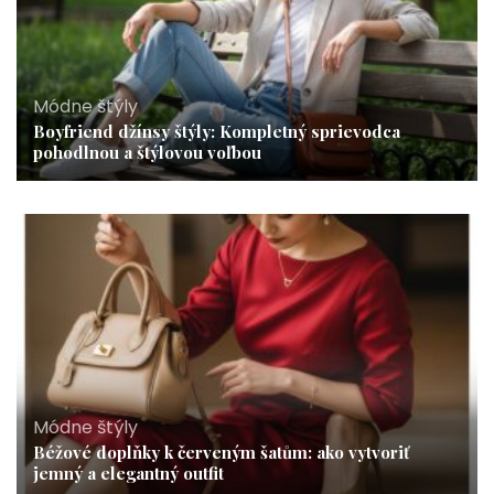
Módne štýly
Boyfriend džínsy štýly: Kompletný sprievodca
pohodlnou a štýlovou voľbou
Módne štýly
Béžové doplňky k červeným šatům: ako vytvoriť
jemný a elegantný outfit