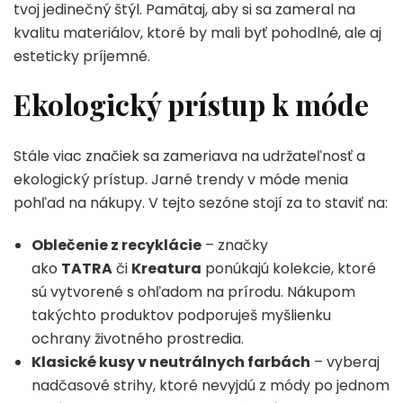
tvoj jedinečný štýl. Pamätaj, aby si sa zameral na
kvalitu materiálov, ktoré by mali byť pohodlné, ale aj
esteticky príjemné.
Ekologický prístup k móde
Stále viac značiek sa zameriava na udržateľnosť a
ekologický prístup. Jarné trendy v móde menia
pohľad na nákupy. V tejto sezóne stojí za to staviť na:
Oblečenie z recyklácie
– značky
ako
TATRA
či
Kreatura
ponúkajú kolekcie, ktoré
sú vytvorené s ohľadom na prírodu. Nákupom
takýchto produktov podporuješ myšlienku
ochrany životného prostredia.
Klasické kusy v neutrálnych farbách
– vyberaj
nadčasové strihy, ktoré nevyjdú z módy po jednom