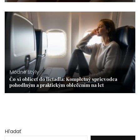
Módne štýly
Čo si obliecť do lietadla: Kompletný sprievodca
pohodlným a praktickým oblečením na let
Hľadať