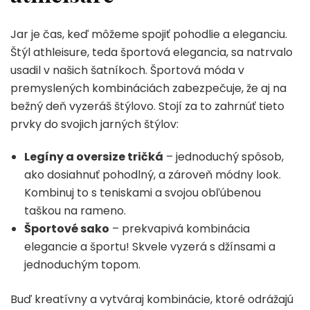
Jar je čas, keď môžeme spojiť pohodlie a eleganciu.
Štýl athleisure, teda športová elegancia, sa natrvalo
usadil v našich šatníkoch. Športová móda v
premyslených kombináciách zabezpečuje, že aj na
bežný deň vyzeráš štýlovo. Stojí za to zahrnúť tieto
prvky do svojich jarných štýlov:
Legíny a oversize tričká
– jednoduchý spôsob,
ako dosiahnuť pohodlný, a zároveň módny look.
Kombinuj to s teniskami a svojou obľúbenou
taškou na rameno.
Športové sako
– prekvapivá kombinácia
elegancie a športu! Skvele vyzerá s džínsami a
jednoduchým topom.
Buď kreatívny a vytváraj kombinácie, ktoré odrážajú