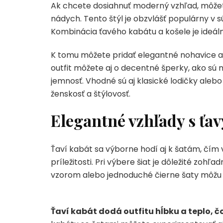
Ak chcete dosiahnuť moderný vzhľad, môžete 
nádych. Tento štýl je obzvlášť populárny v
Kombinácia ťavého kabátu a košele je ideáln
K tomu môžete pridať elegantné nohavice al
outfit môžete aj o decentné šperky, ako sú
jemnosť. Vhodné sú aj klasické lodičky ale
ženskosť a štýlovosť.
Elegantné vzhľady s ťa
Ťaví kabát sa výborne hodí aj k šatám, čím
príležitosti. Pri výbere šiat je dôležité zohľa
vzorom alebo jednoduché čierne šaty môžu b
Ťaví kabát dodá outfitu hĺbku a teplo, čo