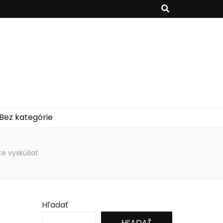
Bez kategórie
íte vyskúšať
Hľadať
HĽADAŤ