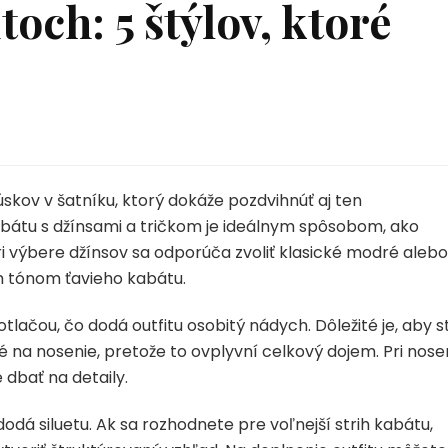
toch: 5 štýlov, ktoré
úskov v šatníku, ktorý dokáže pozdvihnúť aj ten
abátu s džínsami a tričkom je ideálnym spôsobom, ako
Pri výbere džínsov sa odporúča zvoliť klasické modré alebo
ým tónom ťavieho kabátu.
tlačou, čo dodá outfitu osobitý nádych. Dôležité je, aby s
né na nosenie, pretože to ovplyvní celkový dojem. Pri nose
 dbať na detaily.
odá siluetu. Ak sa rozhodnete pre voľnejší strih kabátu,