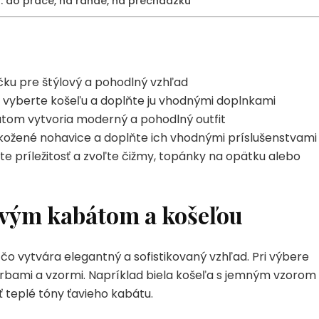
i: do práce, na rande, na prechádzku
ičku pre štýlový a pohodlný vzhľad
 vyberte košeľu a doplňte ju vhodnými doplnkami
tom vytvoria moderný a pohodlný outfit
kožené nohavice a doplňte ich vhodnými príslušenstvami
e príležitosť a zvoľte čižmy, topánky na opätku alebo
avým kabátom a košeľou
 čo vytvára elegantný a sofistikovaný vzhľad. Pri výbere
rbami a vzormi. Napríklad biela košeľa s jemným vzorom
 teplé tóny ťavieho kabátu.