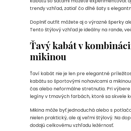
kabátu so šatami môžete experimentovať aj 
trendy vzhľad, zatiaľ čo dlhé šaty s elegant
Doplniť outfit môžete aj o výrazné šperky a
Tento štýlový vzhľad je ideálny na rande, v
Ťavý kabát v kombináci
mikinou
Ťaví kabát nie je len pre elegantné príležit
kabátu so športovými nohavicami a mikinou v
čas alebo neformálne stretnutia. Pri výber
legíny v tmavých farbách, ktoré sa skvele k
Mikina môže byť jednoduchá alebo s potlačou
nielen praktický, ale aj veľmi štýlový. Na d
dodajú celkovému vzhľadu ležérnosť.