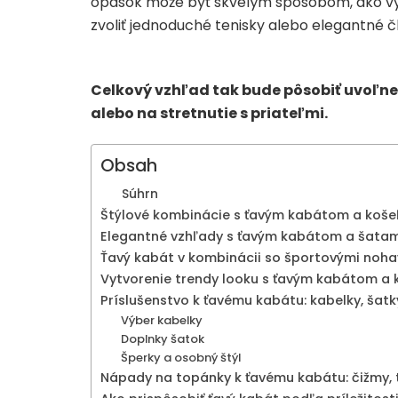
opasok môže byť skvelým spôsobom, ako vyt
zvoliť jednoduché tenisky alebo elegantné č
Celkový vzhľad tak bude pôsobiť uvoľnen
alebo na stretnutie s priateľmi.
Obsah
Súhrn
Štýlové kombinácie s ťavým kabátom a koše
Elegantné vzhľady s ťavým kabátom a šatam
Ťavý kabát v kombinácii so športovými noha
Vytvorenie trendy looku s ťavým kabátom a
Príslušenstvo k ťavému kabátu: kabelky, šatk
Výber kabelky
Doplnky šatok
Šperky a osobný štýl
Nápady na topánky k ťavému kabátu: čižmy, 