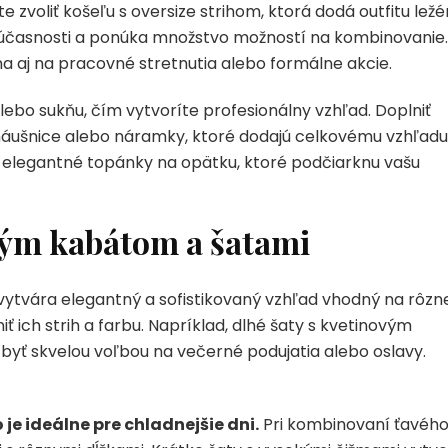
zvoliť košeľu s oversize strihom, ktorá dodá outfitu ležé
 súčasnosti a ponúka množstvo možností na kombinovanie.
a aj na pracovné stretnutia alebo formálne akcie.
ebo sukňu, čím vytvoríte profesionálny vzhľad. Doplniť
 náušnice alebo náramky, ktoré dodajú celkovému vzhľadu
bo elegantné topánky na opätku, ktoré podčiarknu vašu
vým kabátom a šatami
 vytvára elegantný a sofistikovaný vzhľad vhodný na rôzn
dniť ich strih a farbu. Napríklad, dlhé šaty s kvetinovým
yť skvelou voľbou na večerné podujatia alebo oslavy.
 je ideálne pre chladnejšie dni.
Pri kombinovaní ťavéh