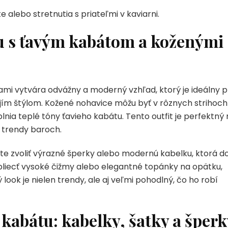
 alebo stretnutia s priateľmi v kaviarni.
u s ťavým kabátom a koženými
ami vytvára odvážny a moderný vzhľad, ktorý je ideálny p
ojím štýlom. Kožené nohavice môžu byť v rôznych strihoch
lnia teplé tóny ťavieho kabátu. Tento outfit je perfektný
v trendy baroch.
te zvoliť výrazné šperky alebo modernú kabelku, ktorá d
obliecť vysoké čižmy alebo elegantné topánky na opätku,
look je nielen trendy, ale aj veľmi pohodlný, čo ho robí
kabátu: kabelky, šatky a šper