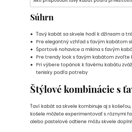
Ako prispôsobiť ťavý kabát podľa príležitost
Súhrn
Ťavý kabát sa skvele hodí k džínsam a tr
Pre elegantný vzhľad s ťavým kabátom si
Športové nohavice a mikina s ťavým kabá
Pre trendy look s ťavým kabátom zvoľte 
Pri výbere topánok k ťavému kabátu zvážt
tenisky podľa potreby
Štýlové kombinácie s ť
Ťaví kabát sa skvele kombinuje aj s košeľou,
košele môžete experimentovať s rôznymi fa
alebo pastelové odtiene môžu skvele doplniť