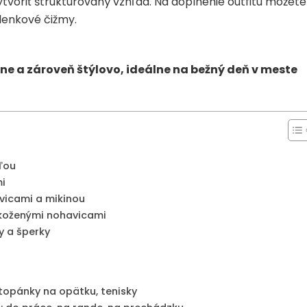
voriť štruktúrovaný vzhľad. Na doplnenie outfitu môžete
lenkové čižmy.
e a zároveň štýlovo, ideálne na bežný deň v meste
ľou
i
vicami a mikinou
 koženými nohavicami
y a šperky
topánky na opätku, tenisky