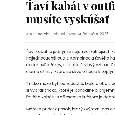
Ťaví kabát v outfi
musíte vyskúšať
Autor:
admin
aktualizované
4 februára, 2025
Ťaví kabát je jedným z najuniverzálnejších k
najjednoduchší outfit. Kombinácia ťavého k
dosiahnuť ležérny, no stále štýlový vzhľad. 
čierne džínsy, ktoré sa skvele hodia k tepl
Tričko môže byť jednoduché, biele alebo s po
si vybrali tričko, ktoré je pohodlné a príjem
ťavého kabátu s džínsami a tričkom je dobré
Môžete pridať opasok, ktorý zvýrazní pás a d