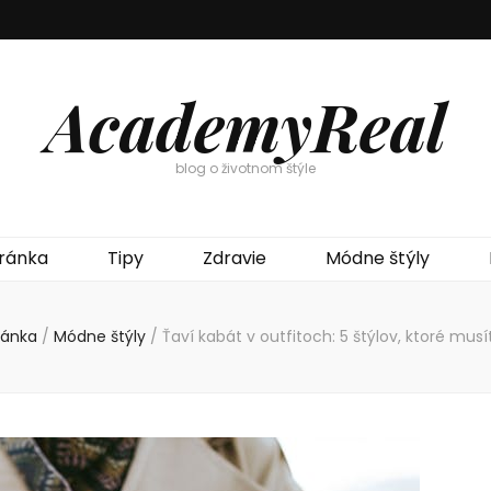
AcademyReal
blog o životnom štýle
ránka
Tipy
Zdravie
Módne štýly
ránka
/
Módne štýly
/
Ťaví kabát v outfitoch: 5 štýlov, ktoré mus