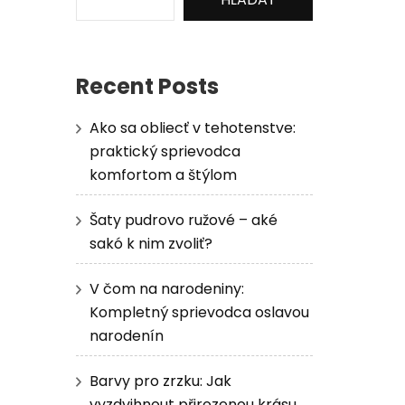
Recent Posts
Ako sa obliecť v tehotenstve:
praktický sprievodca
komfortom a štýlom
Šaty pudrovo ružové – aké
sakó k nim zvoliť?
V čom na narodeniny:
Kompletný sprievodca oslavou
narodenín
Barvy pro zrzku: Jak
vyzdvihnout přirozenou krásu