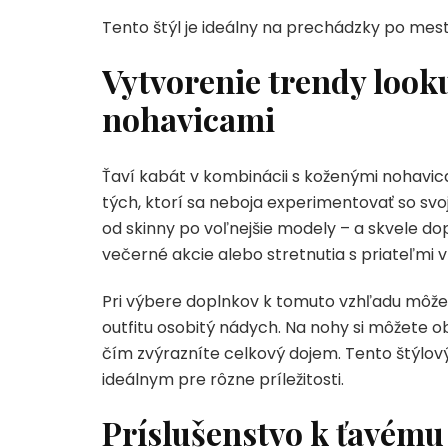
Tento štýl je ideálny na prechádzky po meste
Vytvorenie trendy look
nohavicami
Ťaví kabát v kombinácii s koženými nohavic
tých, ktorí sa neboja experimentovať so sv
od skinny po voľnejšie modely – a skvele dop
večerné akcie alebo stretnutia s priateľmi 
Pri výbere doplnkov k tomuto vzhľadu môže
outfitu osobitý nádych. Na nohy si môžete 
čím zvýrazníte celkový dojem. Tento štýlový 
ideálnym pre rôzne príležitosti.
Príslušenstvo k ťavému 