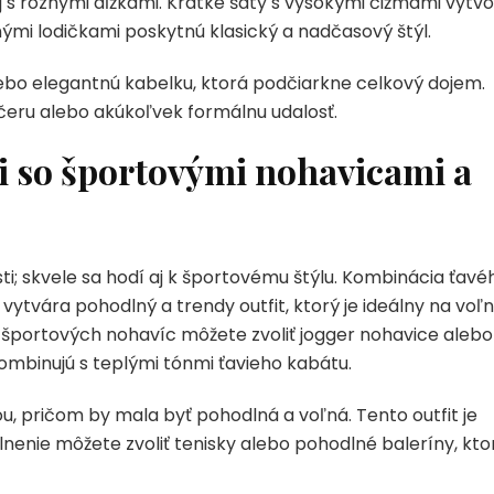
s rôznymi dĺžkami. Krátke šaty s vysokými čižmami vytvo
nými lodičkami poskytnú klasický a nadčasový štýl.
lebo elegantnú kabelku, ktorá podčiarkne celkový dojem.
ečeru alebo akúkoľvek formálnu udalosť.
i so športovými nohavicami a
osti; skvele sa hodí aj k športovému štýlu. Kombinácia ťavé
ytvára pohodlný a trendy outfit, ktorý je ideálny na voľ
e športových nohavíc môžete zvoliť jogger nohavice alebo
ombinujú s teplými tónmi ťavieho kabátu.
, pričom by mala byť pohodlná a voľná. Tento outfit je
oplnenie môžete zvoliť tenisky alebo pohodlné baleríny, kto